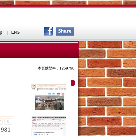
|
ENG
繁
本頁點擊率：1269790