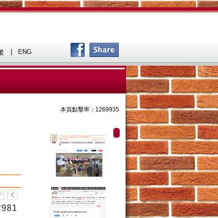
|
ENG
繁
本頁點擊率：1269935