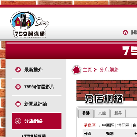
關
最新推介
759阿信屋影片
新聞及評論
香港
九龍
新界
分店網絡
港島區
→
中西區
|
灣仔區
|
東
分區
類別