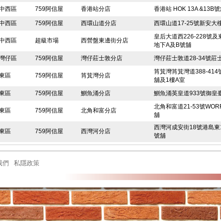
中西區
759阿信屋
香港站分店
香港站 HOK 13A &13B
中西區
759阿信屋
西環山道分店
西環山道17-25號新安大
皇后大道西226-228號
中西區
超級市場
西營盤東邊街分店
地下A及B號舖
灣仔區
759阿信屋
灣仔莊士敦分店
灣仔莊士敦道28-34號
筲箕灣筲箕灣道388-41
東區
759阿信屋
筲箕灣分店
舖及1樓A室
東區
759阿信屋
鰂魚涌分店
鰂魚涌英皇道933號御皇臺
北角和富道21-53號WOR
東區
759阿信屋
北角和富分店
舖
西灣河成安街18號港島東1
東區
759阿信屋
西灣河分店
號舖
東區
759阿信屋
北角健威坊分店
北角英皇道560號健威坊L
我們
私隱政策
東區
759阿信屋
小西灣藍灣半島分店
小西灣藍灣廣場UG樓UG0
東區
759阿信屋
柴灣漁灣邨分店
柴灣漁灣邨漁安樓地下16-
東區
急凍食品市場
筲箕灣愛東邨分店
筲箕灣愛東商場1樓109
東區
759阿信屋
電氣道148號分店
北角電氣道148號1樓1號
東區
759阿信屋
柴灣環翠邨分店
柴灣環翠商場1樓111號舖