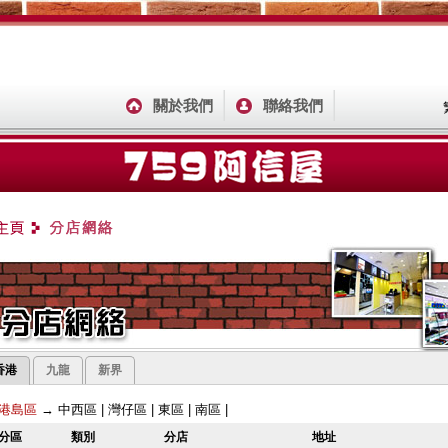
關於我們
聯絡我們
香港
九龍
新界
港島區
→
中西區
|
灣仔區
|
東區
|
南區
|
分區
類別
分店
地址