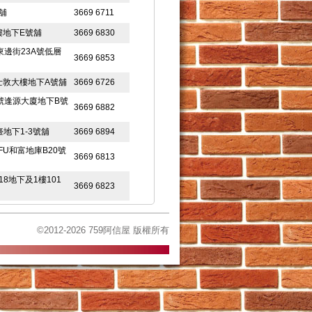
號舖
3669 6711
樓地下E號舖
3669 6830
及東邊街23A號低層
3669 6853
莊士敦大樓地下A號舖
3669 6726
4號逢源大廈地下B號
3669 6882
地下1-3號舖
3669 6894
FU和富地庫B20號
3669 6813
8地下及1樓101
3669 6823
G樓L2及L1B號舖
3669 6845
©2012-2026 759阿信屋 版權所有
6-UG07號舖
3669 6922
18號舖
3669 6971
號舖
3669 6993
舖
3669 6740
3669 6753