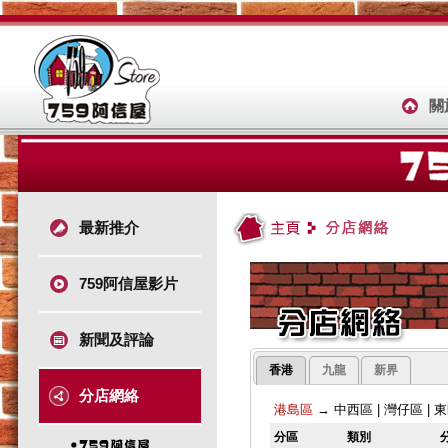
關
最新推介
759阿信屋影片
新聞及評論
香港
九龍
新界
分店網絡
港島區
→
中西區
|
灣仔區
|
東
分區
類別