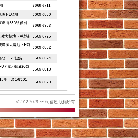
號舖
3669 6711
樓地下E號舖
3669 6830
及東邊街23A號低層
3669 6853
莊士敦大樓地下A號舖
3669 6726
4號逢源大廈地下B號
3669 6882
地下1-3號舖
3669 6894
FU和富地庫B20號
3669 6813
8地下及1樓101
3669 6823
G樓L2及L1B號舖
3669 6845
©2012-2026 759阿信屋 版權所有
6-UG07號舖
3669 6922
18號舖
3669 6971
號舖
3669 6993
舖
3669 6740
3669 6753