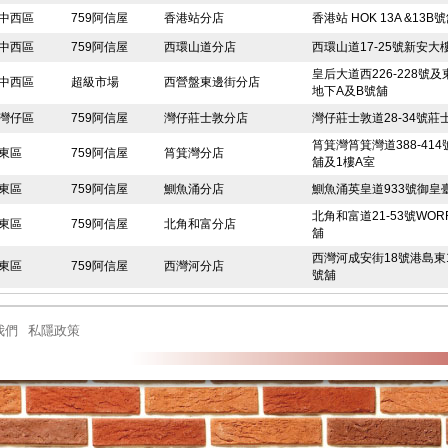
中西區
759阿信屋
香港站分店
香港站 HOK 13A &13B
中西區
759阿信屋
西環山道分店
西環山道17-25號新安大
皇后大道西226-228號
中西區
超級市場
西營盤東邊街分店
地下A及B號舖
灣仔區
759阿信屋
灣仔莊士敦分店
灣仔莊士敦道28-34號
筲箕灣筲箕灣道388-41
東區
759阿信屋
筲箕灣分店
舖及1樓A室
東區
759阿信屋
鰂魚涌分店
鰂魚涌英皇道933號御皇臺
北角和富道21-53號WOR
東區
759阿信屋
北角和富分店
舖
西灣河成安街18號港島東1
東區
759阿信屋
西灣河分店
號舖
東區
759阿信屋
北角健威坊分店
北角英皇道560號健威坊L
我們
私隱政策
東區
759阿信屋
小西灣藍灣半島分店
小西灣藍灣廣場UG樓UG0
東區
759阿信屋
柴灣漁灣邨分店
柴灣漁灣邨漁安樓地下16-
東區
急凍食品市場
筲箕灣愛東邨分店
筲箕灣愛東商場1樓109
東區
759阿信屋
電氣道148號分店
北角電氣道148號1樓1號
東區
759阿信屋
柴灣環翠邨分店
柴灣環翠商場1樓111號舖