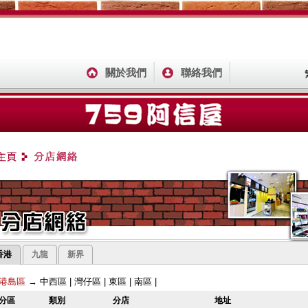
關於我們
聯絡我們
香港
九龍
新界
港島區
→
中西區
|
灣仔區
|
東區
|
南區
|
分區
類別
分店
地址