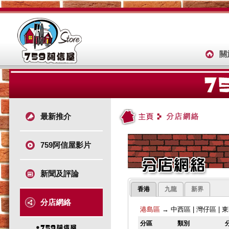
關
最新推介
759阿信屋影片
新聞及評論
香港
九龍
新界
分店網絡
港島區
→
中西區
|
灣仔區
|
東
分區
類別