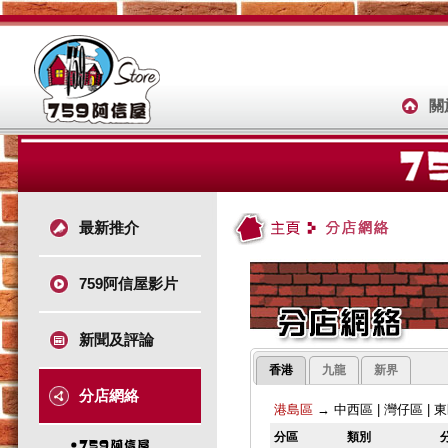
關
最新推介
759阿信屋影片
新聞及評論
香港
九龍
新界
分店網絡
港島區
→
中西區
|
灣仔區
|
東
分區
類別