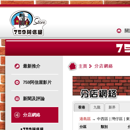
關
最新推介
759阿信屋影片
新聞及評論
香港
九龍
新界
分店網絡
港島區
→
中西區
|
灣仔區
|
東
分區
類別