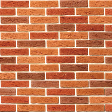
(xi) 不時發出與本公司業務
或類似形式）。在直接市場推廣
意，否則本公司不能使用閣下的
(xii) 聯同第三方商戶向閣
零售產品或服務（包括但不限於
香水及化裝品、酒類、香煙及雪
時尚飾品、袋及行李箱、珠寶、
電子及電器產品、電腦軟件及遊戲
•金融、保險、銀行及信用卡；
•運輸、旅遊及住宿；
•體育、消閒、康樂及娛樂；
•慈善或非牟利事務；
•電訊產品及服務；及
•電子商務(包括交易及付款平台
•除非取到閣下的同意，否則本