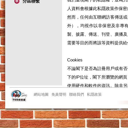
分區聯繫
人資料會根據此私隱政策作保密
然而，任何由互聯網訪客傳送或
外），均視作以非保密及非專
製、披露、傳送、刊登、廣播及
需要等目的而將該等資料提供給
Cookies
不論閣下是否為註冊用戶或有否
下的IP位址，閣下所瀏覽的網
使用硬件和軟件的資訊。除非另
份的資料(即關於閣下及可用於辨
網站地圖
免責聲明
聯絡我們
私隱政策
本公司網站或會在閣下的電腦建立
的資料。閣下可以透過更改瀏覽器
情況下或會影響本公司網站的效