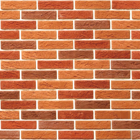
Cookies是通過閣下所訪問的
下每次瀏覽網站時重新登記的麻
於若干情況下，本公司的服務供
素。Cookies 將於特定時間結
3. 個人資料收集聲明
本聲明乃遵照《個人資料(私隱)
如何使用這些資料和及閣下的權
登入本公司網站，即表示同意接
任何個人資料的收集將按本公司
系統內，而本公司將採取所有切
使用於或會被使用於的目的(包
閱該等個人資料，除本個人資料
人資料，用戶有權根據載於本個
本公司可能會提供接駁第三方提