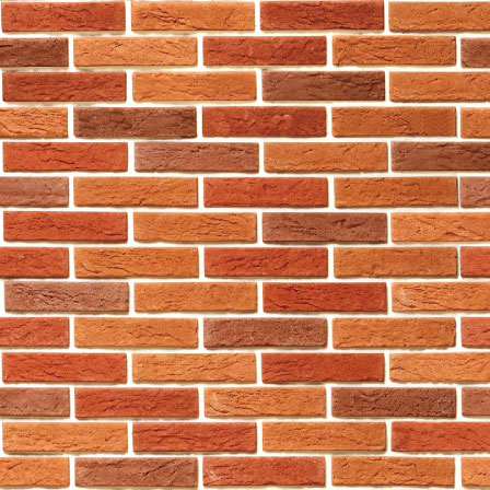
b. 資料之目的及用途
本公司所收集之個人資料將用作
(i) 本公司提供網上購物及送
身份。有關資料包括但不限於閣
(ii) 申請、日常運作、延續
(iii) 提供貨品或服務(包括
(iv) 處理發單、付款及銷售
(v) 方便日常操作閣下的賬戶
(vi) 核實閣下身份；
(vii) 進行顧客數據分析及分析
(viii) 設計本公司網站及內容
(ix) 調查投訴、備受懷疑的
(x) 綜合性內部統計、調查
料檔案。直至該等資料已不再存