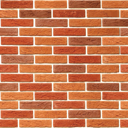
d. 資料保留及保安
閣下的個人資料將採用SSL技
服器内。本公司同時將限制只有
密並不會向第三方披露。
本公司盡一切合理努力以確保本
授權的本公司人員或第三方服務
因此我們無法擔保有關個人資料
e. 查閲及修改資料
根據個人資料(私隱)條例，閣
的個人資料不時採取的政策及常
可致函本公司客戶服務部，聯絡
客戶服務部
759阿信屋