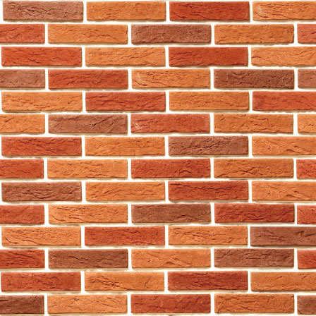
(xiii) 就上述任何目的或用
c. 資料之轉移
閣下理解並同意本公司可能披露
述各方作第5.b條所列明的用
務，例如提供管理、數據分析、
不限於：
(i) 本公司的第三方服務供應
(ii) 任何對本公司有保密責
(iii) 銀行、金融機構、信用
(iv) 任何具管轄權的法院、政
除了為上述目的使用有關資料時
閣下之方式向任何其他人士披露