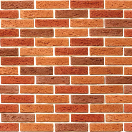
香港九龍
觀塘巧明街110號
興運工業大廈2字樓
電郵: onlineinfo@759store.com
根據個人資料(私隱)條例，本
用。
本公司可不時修改或更新本私隱
隱政策及個人資料收集聲明規管