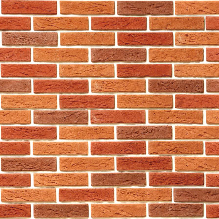
個人資料。一旦離開本公司網站
政策行事，而本私隱政策及本個
a. 資料收集
閣下作為本公司的顧客，在向本
閣下的個人資料。倘有關個人資
或產品。
提供的資料包括但不限於：
•個人資料，如你的姓名、性別
•聯絡資料，如你的電話號碼、
•信用卡或銀行帳戶資料，如信
•閣下的收入或家庭收入及個人
•商業資料，如公司名稱、職銜
•閣下在本公司進行的意見調查
•閣下的電腦或移動裝置IP地