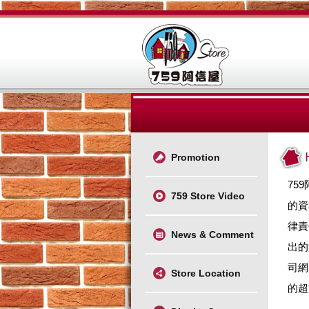
Promotion
75
759 Store Video
的資
律責
News & Comment
出的
司網
Store Location
的超